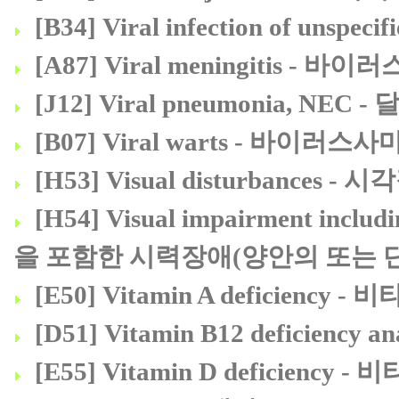
[B34] Viral infection of u
[A87] Viral meningitis - 
[J12] Viral pneumonia, 
[B07] Viral warts - 바이러스
[H53] Visual disturbances - 
[H54] Visual impairment includi
을 포함한 시력장애(양안의 또는 
[E50] Vitamin A deficiency 
[D51] Vitamin B12 deficien
[E55] Vitamin D deficiency 