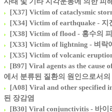
사태 및 기타 지각운동에 의한 피
[X37] Victim of cataclysmi
[X34] Victim of earthquake
[X38] Victim of flood - 홍수의
[X33] Victim of lightning -
[X35] Victim of volcanic e
[B97] Viral agents as the cause o
에서 분류된 질환의 원인으로서
[A08] Viral and other specifi
된 장감염
[B30] Viral conjunctivitis 