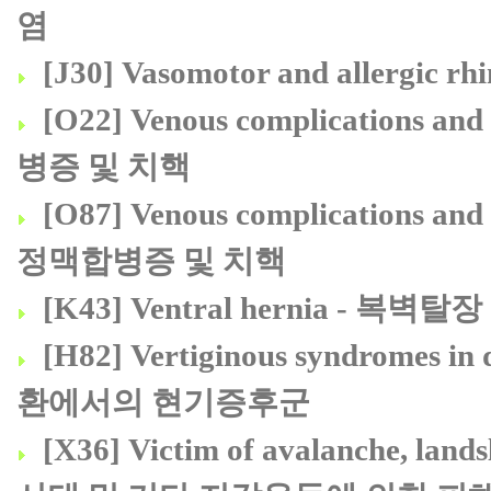
염
[J30] Vasomotor and allerg
[O22] Venous complications a
병증 및 치핵
[O87] Venous complications an
정맥합병증 및 치핵
[K43] Ventral hernia - 복벽탈장
[H82] Vertiginous syndromes in
환에서의 현기증후군
[X36] Victim of avalanche, lan