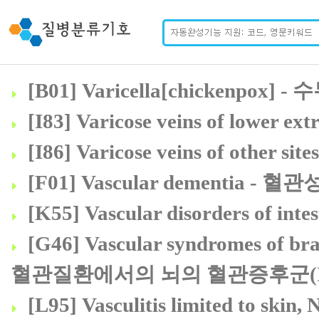
[B01] Varicella[chickenpox] - 
[I83] Varicose veins of lower
[I86] Varicose veins of othe
[F01] Vascular dementia - 혈
[K55] Vascular disorders of i
[G46] Vascular syndromes of brai
혈관질환에서의 뇌의 혈관증후군(I60
[L95] Vasculitis limited 