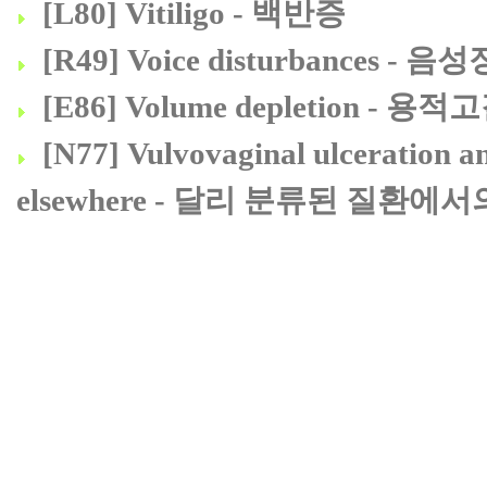
[L80] Vitiligo - 백반증
[R49] Voice disturbances - 음
[E86] Volume depletion - 용적
[N77] Vulvovaginal ulceration an
elsewhere - 달리 분류된 질환