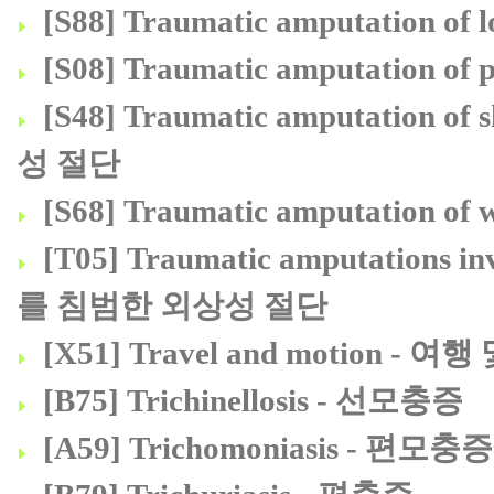
[S88] Traumatic amputation
[S08] Traumatic amputation
[S48] Traumatic amputation 
성 절단
[S68] Traumatic amputation 
[T05] Traumatic amputations 
를 침범한 외상성 절단
[X51] Travel and motion - 여
[B75] Trichinellosis - 선모충증
[A59] Trichomoniasis - 편모충증