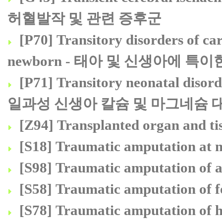
허혈발작 및 관련 증후군
[P70] Transitory disorders of ca
newborn - 태아 및 신생아에 
[P71] Transitory neonatal disor
일과성 신생아 칼슘 및 마그네슘 
[Z94] Transplanted organ an
[S18] Traumatic amputation 
[S98] Traumatic amputation 
[S58] Traumatic amputation
[S78] Traumatic amputation