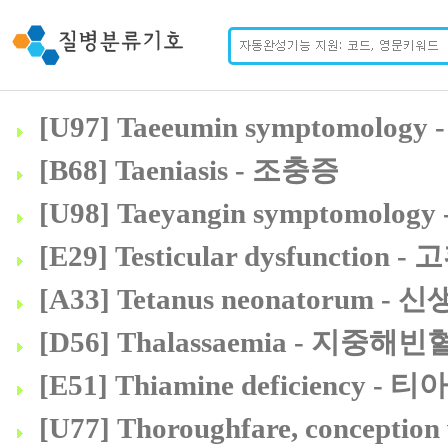
[U97] Taeeumin symptomo
[B68] Taeniasis - 조충증
[U98] Taeyangin symptomo
[E29] Testicular dysfunctio
[A33] Tetanus neonatorum 
[D56] Thalassaemia - 지중해빈
[E51] Thiamine deficiency -
[U77] Thoroughfare, conceptio