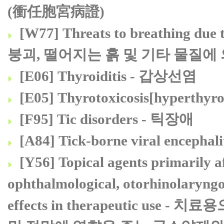
(衝任胞宮病證)
[W77] Threats to breathing due to
붕괴, 떨어지는 흙 및 기타 물질에
[E06] Thyroiditis - 갑상선염
[E05] Thyrotoxicosis[hyp
[F95] Tic disorders - 틱장애
[A84] Tick-borne viral en
[Y56] Topical agents primarily 
ophthalmological, otorhinolaryngo
effects in therapeutic u