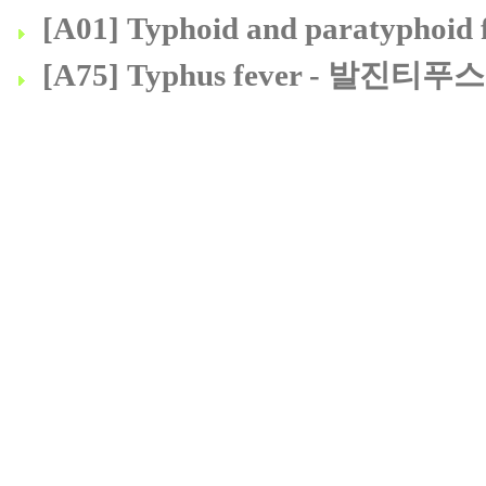
[A01] Typhoid and paratyp
[A75] Typhus fever - 발진티푸스