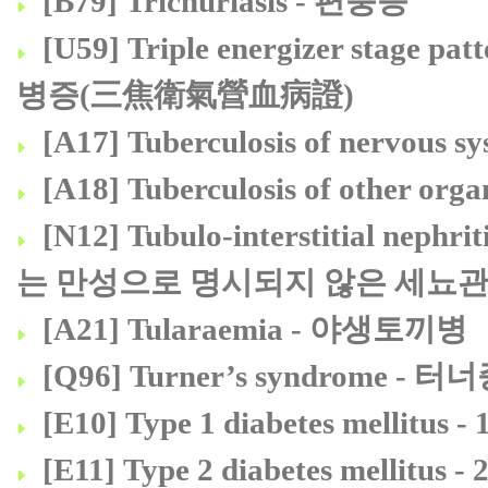
[B79] Trichuriasis - 편충증
[U59] Triple energizer stage 
병증(三焦衛氣營血病證)
[A17] Tuberculosis of nervo
[A18] Tuberculosis of other 
[N12] Tubulo-interstitial nephrit
는 만성으로 명시되지 않은 세뇨
[A21] Tularaemia - 야생토끼병
[Q96] Turner’s syndrome - 
[E10] Type 1 diabetes mellitu
[E11] Type 2 diabetes mellitu