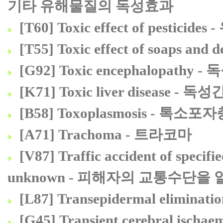
기타 유해물질의 독성효과
[T60] Toxic effect of pes
[T55] Toxic effect of soaps
[G92] Toxic encephalopathy
[K71] Toxic liver disease - 
[B58] Toxoplasmosis - 톡소포
[A71] Trachoma - 트라코마
[V87] Traffic accident of specifi
unknown - 피해자의 교통수단
[L87] Transepidermal elimin
[G45] Transient cerebral ischa